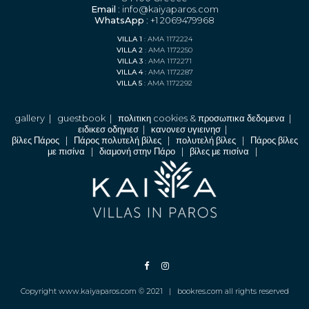
Email
: info@kaiyaparos.com
WhatsApp
: +1 2069479968
VILLA 1
: AMA 1172224
VILLA 2
: AMA 1172250
VILLA 3
: AMA 1172271
VILLA 4
: AMA 1172287
VILLA 5
: AMA 1172292
gallery
|
guestbook
|
πολιτικη cookies & προσωπικα δεδομενα
|
ειδικεσ οδηγιεσ
|
κανονεσ υγιεινησ
|
βίλες Πάρος
|
Πάρος πολυτελή βίλες
|
πολυτελή βίλες
|
Πάρος βίλες
με πισίνα
|
διαμονή στην Πάρο
|
βίλες με πισίνα
|
Copyright www.kaiyaparos.com © 2021 |
bookres.com all rights reserved