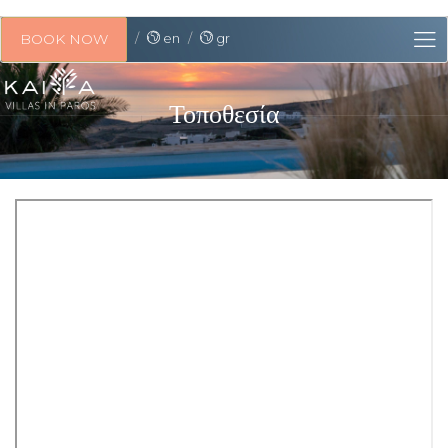
en
gr
BOOK NOW
Τοποθεσία