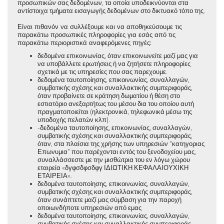
προσωπικών σας δεδομένων, τα οποία υποδεικνύονται στα
αντίστοιχα τμήματα εισαγωγής δεδομένων στο δικτυακό τόπο της.
Είναι πιθανόν να συλλέξουμε και να αποθηκεύσουμε τις
παρακάτω προσωπικές πληροφορίες για εσάς από τις
παρακάτω περιοριστικά αναφερόμενες πηγές:
δεδομένα επικοινωνίας, όταν επικοινωνείτε μαζί μας για
να υποβάλλετε ερωτήσεις ή να ζητήσετε πληροφορίες
σχετικά με τις υπηρεσίες που σας παρεχουμε.
δεδομένα ταυτοποίησης, επικοινωνίας, συναλλαγών,
συμβατικής σχέσης και συναλλακτικής συμπεριφοράς,
όταν προβαίνετε σε κράτηση δωματίου ή θέση στο
εστιατόριο ανεξαρτήτως του μέσου δια του οποίου αυτή
πραγματοποιείται (ηλεκτρονικά, τηλεφωνικά μέσω της
υποδοχής πελατών κλπ).
-δεδομένα ταυτοποίησης, επικοινωνίας, συναλλαγών,
συμβατικής σχέσης και συναλλακτικής συμπεριφοράς,
όταν, στα πλαίσια της χρήσης των υπηρεσιών “κατηγοριας
Επωνυμια” που παρέχονται εντός του ξενοδοχείου μας,
συναλλάσσεστε με την μισθώτρια του εν λόγω χώρου
εταιρεία «δγφσδφσδφγ ΙΔΙΩΤΙΚΗ ΚΕΦΑΛΑΙΟΥΧΙΚΗ
ΕΤΑΙΡΕΙΑ».
δεδομένα ταυτοποίησης, επικοινωνίας, συναλλαγών,
συμβατικής σχέσης και συναλλακτικής συμπεριφοράς,
όταν συνάπτετε μαζί μας σύμβαση για την παροχή
οποιωνδήποτε υπηρεσιών από εμας
δεδομένα ταυτοποίησης, επικοινωνίας, συναλλαγών,
συμβατικής σχέσης και συναλλακτικής συμπεριφοράς,