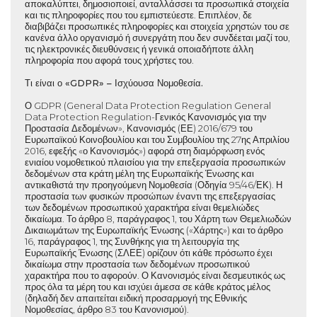
αποκαλύπτει, δημοσιοποιεί, ανταλλάσσει τα προσωπικά στοιχεία
και τις πληροφορίες που του εμπιστεύεστε. Επιπλέον, δε
διαβιβάζει προσωπικές πληροφορίες και στοιχεία χρηστών του σε
κανένα άλλο οργανισμό ή συνεργάτη που δεν συνδέεται μαζί του,
τις ηλεκτρονικές διευθύνσεις ή γενικά οποιαδήποτε άλλη
πληροφορία που αφορά τους χρήστες του.
Τι είναι ο «GDPR» – Ισχύουσα Νομοθεσία.
Ο GDPR (General Data Protection Regulation General
Data Protection Regulation-Γενικός Κανονισμός για την
Προστασία Δεδομένων», Κανονισμός (ΕΕ) 2016/679 του
Ευρωπαϊκού Κοινοβουλίου και του Συμβουλίου της 27ης Απριλίου
2016, εφεξής «ο Κανονισμός») αφορά στη διαμόρφωση ενός
ενιαίου νομοθετικού πλαισίου για την επεξεργασία προσωπικών
δεδομένων στα κράτη μέλη της Ευρωπαϊκής Ένωσης και
αντικαθιστά την προηγούμενη Νομοθεσία (Οδηγία 95/46/ΕΚ). Η
προστασία των φυσικών προσώπων έναντι της επεξεργασίας
των δεδομένων προσωπικού χαρακτήρα είναι θεμελιώδες
δικαίωμα. Το άρθρο 8, παράγραφος 1, του Χάρτη των Θεμελιωδών
Δικαιωμάτων της Ευρωπαϊκής Ένωσης («Χάρτης») και το άρθρο
16, παράγραφος 1, της Συνθήκης για τη λειτουργία της
Ευρωπαϊκής Ένωσης (ΣΛΕΕ) ορίζουν ότι κάθε πρόσωπο έχει
δικαίωμα στην προστασία των δεδομένων προσωπικού
χαρακτήρα που το αφορούν. Ο Κανονισμός είναι δεσμευτικός ως
προς όλα τα μέρη του και ισχύει άμεσα σε κάθε κράτος μέλος
(δηλαδή δεν απαιτείται ειδική προσαρμογή της Εθνικής
Νομοθεσίας, άρθρο 83 του Κανονισμού).