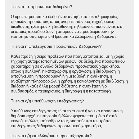
Τι είναι τα προσωπικά δεδομένα?
Ο όρος «προσωπικά δεδομένα» αναφέρεται σε πληροφορίες
φυσικών προσώπων, όπως ονοματεπώνυμο, ταχυδρομική
διεύθυνση, ηλεκτρονική διεύθυνση, τηλέφωνο επικοινωνίας κ.ά.,
οι οποίες προσδιορίζουν ή μπορούν να προσδιορίσουν την
ταυτότητα σας, εφεξής «Προσωπικά Δεδομένα ή Δεδομένα».
Τι είναι η Επεξεργασία Προσωπικών Δεδομένων?
Κάθε πράξη ή σειρά πράξεων που πραγματοποιείται με ή χωρίς
τη χρήση αυτοματοποιημένων μέσων, σε δεδομένα προσωπικού
χαρακτήρα ή σε σύνολα δεδομένων προσωπικού χαρακτήρα,
όπως η συλλογή, η καταχώριση, η οργάνωση, η διάρθρωση, η
αποθήκευση, η προσαρμογή ή η μεταβολή, η ανάκτηση, η
αναζήτηση πληροφοριών, η χρήση, η κοινολόγηση με διαβίβαση, η
διάδοση ή κάθε άλλη μορφή διάθεσης, η συσχέτιση ή ο
συνδυασμός, ο περιορισμός, η διαγραφή ή η καταστροφή.
Τι είναι ο/η υπεύθυνος/η επεξεργασίας?
Υπεύθυνος επεξεργασίας είναι το φυσικό ή νομικό πρόσωπο, η
δημόσια αρχή, η υπηρεσία ή άλλος φορέας που, μόνα ή από
κοινού με άλλα, καθορίζουν τους σκοπούς και τον τρόπο
επεξεργασίας δεδομένων προσωπικού χαρακτήρα,
Τι είναι ο/η εκτελών/ούσα την επεξεργασία?