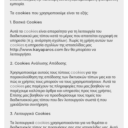
εμπειρία.
Τα cookies που χρησιμοποιούμε είναι τα εξής
:
1. Βασικά Cookies
Αυτά τα cookies είναι απαραίτητα για τη λειτουργία του
διαδικτυακού μας τόπου κατά το μέρος που απαιτείται εγγραφή σε
υπηρεσία (π.χ. ανάρτηση σχολίων). Χωρίς τη χρήση αυτών των
cookies η υπηρεσία σχολίων της ιστοσελίδας μας
http://www.
kaiyaparos.com
δεν θα μπορέσει να
λειτουργήσει.
2. Cookies Ανάλυσης Απόδοσης
Χρησιμοποιούμε αυτούς τους τύπους cookies για την
παρακολούθηση της απόδοσης των δικτυακών τόπων μας και το
πώς οι χρήστες τους μπορούν να τους χρησιμοποιήσουν. Αυτά τα
cookies μας παρέχουν τις πληροφορίες που μας βοηθούν να
παρέχουμε καλύτερα άρθρα και υπηρεσίες προς τους χρήστες.
Επίσης μας βοηθούν να προσδιορίσουμε τους τομείς του
διαδικτυακού μας τόπου που δεν λειτουργούν σωστά ή που
χρειάζονται συντήρηση.
3. Λειτουργικά Cookies
Τα λειτουργικά cookies χρησιμοποιούνται για να θυμάται ο
διαδικτυακός τόπος τις προτιμήσεις σας στις ιστοσελίδες μας. Αυτό