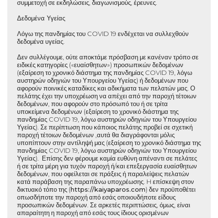
συμμετοχή σε εκδηλώσεις, διαγωνισμούς, έρευνες.
Δεδομένα Υγείας
Λόγω της πανδημίας του COVID 19 ενδέχεται να συλλεχθούν
δεδομένα υγείας.
Δεν συλλέγουμε, ούτε αποκτάμε πρόσβαση με κανέναν τρόπο σε
ειδικές κατηγορίες («ευαίσθητων») προσωπικών δεδομένων
(εξαίρεση το χρονικό διάστημα της πανδημίας COVID 19, λόγω
αυστηρών οδηγιών του Υπουργείου Υγείας) ή δεδομένων που
αφορούν ποινικές καταδίκες και αδικήματα των πελατών μας. Ο
πελάτης έχει την υποχρέωση να απέχει από την παροχή τέτοιων
δεδομένων, που αφορούν στο πρόσωπό του ή σε τρίτα
υποκείμενα δεδομένων (εξαίρεση το χρονικό διάστημα της
πανδημίας COVID 19, λόγω αυστηρών οδηγιών του Υπουργείου
Υγείας). Σε περίπτωση που κάποιος πελάτης προβεί σε σχετική
παροχή τέτοιων δεδομένων ,αυτά θα διαγράφονται μόλις
υποπίπτουν στην αντίληψή μας (εξαίρεση το χρονικό διάστημα της
πανδημίας COVID 19, λόγω αυστηρών οδηγιών του Υπουργείου
Υγείας). Επίσης δεν φέρουμε καμία ευθύνη απέναντι σε πελάτες
ή σε τρίτα μέρη για τυχόν παροχή ή/και επεξεργασία ευαίσθητων
δεδομένων, που οφείλεται σε πράξεις ή παραλείψεις πελατών
κατά παράβαση της παραπάνω υποχρέωσης. H επίσκεψη στον
δικτυακό τόπο της (
https://
kaiyaparos.com
) δεν προϋποθέτει
οπωσδήποτε την παροχή από εσάς οποιουδήποτε είδους
προσωπικών δεδομένων. Σε αρκετές περιπτώσεις, όμως, είναι
απαραίτητη η παροχή από εσάς τους ίδιους ορισμένων