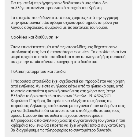
Για την απλή περιήγηση στον διαδικτυακό μας τόπο, δεν
συλλέγεται κανένα προσωπικό στοιχείο του Χρήστη.
Τα στοιχεία που δίδονται από τους χρήστες κατά την εγγραφή
στην ηλεκτρονική πλατφόρμα σχολιασμού τηρούνται μόνο για
λόγους ασφαλείας, σύμφωνα με τις διατάξεις του νόμου.
Cookies και διεύθυνση IP
Όταν επισκέπτεστε μία από τις ιστοσελίδες μας δέχεστε στον
υπολογιστή σας ένα ή περισσότερα cookies. Το cookie είναι ένα
μικρό αρχείο το οποίο τοποθετείται στον υπολογιστή ή τη συσκευή
σας με την οποία κάνετε περιήγηση στο διαδίκτυο.
Πολιτική απορρήτου και παιδιά
Η παρούσα ιστοσελίδα έχει σχεδιαστεί και προορίζεται για χρήση
από ενήλικες. Αν είστε ανήλικος κάτω από το ηλικιακό όριο, από
το οποίο απαιτείται η γονική συναίνεση στη χώρα σας (στην
Ελλάδα το όριο αυτό είναι άνω των 15 ετών - Ν. 4624/201
Κεφάλαιο Γ’ άρθρο), θα πρέπει να ελέγξετε τους όρους της
παρούσας Δήλωσης, από κοινού με το γονέα ή τον κηδεμόνα σας,
για να βεβαιωθείτε ότι κατανοείτε και αποδέχεσθε αυτούς τους
όρους. Εφόσον διαπιστωθεί ότι έχουμε συγκεντρώσει
πληροφορίες από ανήλικο χωρίς τη συγκατάθεση του γονέα ή του
κηδεμόνα του, ενώ θα έπρεπε να έχει ληφθεί τέτοια συγκατάθεση,
θα διαγράφουμε τις πληροφορίες το συντομότερο δυνατόν.