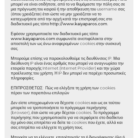
μπορεί να είναι οτιδήποτε, από το να θυμόμαστε την πόλη σας σε
μια πρόγνωση του καιρού ή την αποθήκευση του username σας
(όπου χρειάζεται) έτσι ώστε να μην χρειάζεται να το
καταχωρήσετε από την αρχή κατά την επιστροφή σας στο
διαδικτυακό μας τόπο
http://www.
kaiyaparos.com
.
Εφόσον χρησιμοποιείτε τον διαδικτυακό μας τόπο
www.
kaiyaparos.com
συμφωνείτε ανεπιφύλακτα στην
αποστολή των ως άνω αναφερομένων cookies στην συσκευή
σας.
Μπορούμε επίσης να παρακολουθούμε τις διευθύνσεις IP. Μια
διεύθυνση IP είναι ένας αριθμός που μπορεί να αναγνωρίσει την
εταιρεία παροχής Internet (Internet Provider) και την χώρα
προέλευσης του χρήστη. Η IP δεν μπορεί να παρέχει προσωπικές
πληροφορίες.
ΕΠΙΠΡΟΣΘΕΤΩΣ
: Πώς να ελέγξετε τη χρήση των cookies
πέραν των παραπάνω επιλογών
Δεν είστε υποχρεωμένοι να δέχεστε cookies και ως εκ τούτου
μπορείτε να τροποποιήσετε το πρόγραμμα περιήγησης
(browser), έτσι ώστε να μην δέχεται cookies. Το πρόγραμμα
περιήγησης που χρησιμοποιείτε για να σερφάρετε στο διαδίκτυο
όχι μόνο σας επιτρέπει να δείτε τα cookies που έχετε, αλλά και
σας επιτρέπει να ελέγχετε τη χρήση τους.
Μπορείτε να τα ελέγχετε, επιτρέποντάς τα ή διαγράφοντας όλα ή