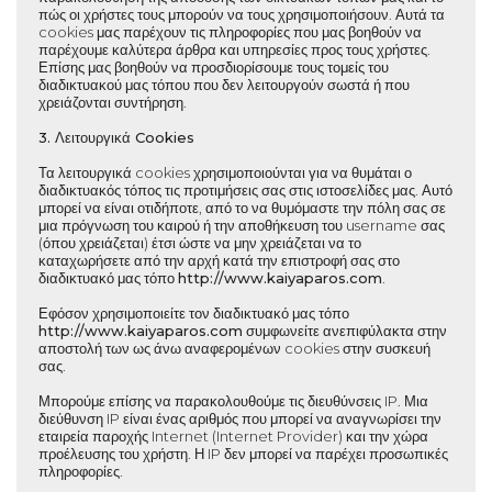
πώς οι χρήστες τους μπορούν να τους χρησιμοποιήσουν. Αυτά τα
cookies μας παρέχουν τις πληροφορίες που μας βοηθούν να
παρέχουμε καλύτερα άρθρα και υπηρεσίες προς τους χρήστες.
Επίσης μας βοηθούν να προσδιορίσουμε τους τομείς του
διαδικτυακού μας τόπου που δεν λειτουργούν σωστά ή που
χρειάζονται συντήρηση.
3. Λειτουργικά Cookies
Τα λειτουργικά cookies χρησιμοποιούνται για να θυμάται ο
διαδικτυακός τόπος τις προτιμήσεις σας στις ιστοσελίδες μας. Αυτό
μπορεί να είναι οτιδήποτε, από το να θυμόμαστε την πόλη σας σε
μια πρόγνωση του καιρού ή την αποθήκευση του username σας
(όπου χρειάζεται) έτσι ώστε να μην χρειάζεται να το
καταχωρήσετε από την αρχή κατά την επιστροφή σας στο
διαδικτυακό μας τόπο
http://www.
kaiyaparos.com
.
Εφόσον χρησιμοποιείτε τον διαδικτυακό μας τόπο
http://www.
kaiyaparos.com
συμφωνείτε ανεπιφύλακτα στην
αποστολή των ως άνω αναφερομένων cookies στην συσκευή
σας.
Μπορούμε επίσης να παρακολουθούμε τις διευθύνσεις IP. Μια
διεύθυνση IP είναι ένας αριθμός που μπορεί να αναγνωρίσει την
εταιρεία παροχής Internet (Internet Provider) και την χώρα
προέλευσης του χρήστη. Η IP δεν μπορεί να παρέχει προσωπικές
πληροφορίες.