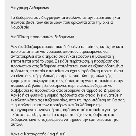
Διαγραφή Δεδομένων
Τα δεδομένα σας διαγράφονται ανάλογα με την περίπτωση και
πάντοτε βάσει των διατάξεων που ορίζονται από την οικεία
Νομοθεσία.
Διαβίβαση προσωπικών δεδομένων
Δεν διαβιβάζουμε προσωπικά δεδομένα σε τρίτους, εκτός αν κάτι
τέτοιο απαιτείται για νόμιμους σκοπούς, προκειμένου να
ανταποκριθεί στα αιτήματά σας ή/και εφόσον επιβάλλεται ή
επιτρέπεται από το νόμο. Σε κάθε περίπτωση, η πρόσβαση στα
προσωπικά σας δεδομένα επιτρέπεται μόνο σε εξουσιοδοτημένα
πρόσωπα, τα οποία απαιτείται να έχουν πρόσβαση προκειμένου
να είναι δυνατή η ολοκλήρωση των σκοπών της συλλογής,
χρήσης και επεξεργασίας τους, όπως αυτή γνωστοποιείται με την
παρούσα Δήλωση. Σε ορισμένες περιπτώσεις ενδέχεται να
διαβιβάσει τα προσωπικά σας δεδομένα σε αρμόδιες Δημόσιες
Αρχές ή σε φυσικά ή νομικά πρόσωπα στα οποία έχει ανατεθεί η
εκτέλεση κάποιας επεξεργασίας, υπό την προϋπόθεση ότι θα σας
ενημερώσουμε εκ των προτέρων και θα λάβουμε την
προηγούμενη συναίνεσή σας, εφόσον αυτή απαιτείται για την
εκάστοτε επεξεργασία. Τα άτομα, που έχουν πρόσβαση στα
δεδομένα, είναι υποχρεωμένα να τηρούν την εμπιστευτικότητα
αυτών.
Αρχεία Καταγραφής (log files)