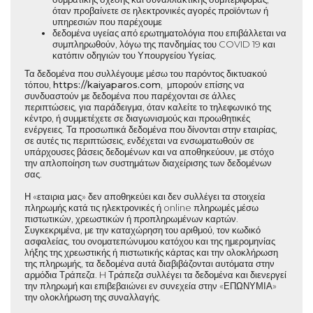
όταν προβαίνετε σε ηλεκτρονικές αγορές προϊόντων ή
υπηρεσιών που παρέχουμε
δεδομένα υγείας από ερωτηματολόγια που επιβάλλεται να
συμπληρωθούν, λόγω της πανδημίας του COVID 19 και
κατόπιν οδηγιών του Υπουργείου Υγείας.
Τα δεδομένα που συλλέγουμε μέσω του παρόντος δικτυακού
τόπου,
https://
kaiyaparos.com
, μπορούν επίσης να
συνδυαστούν με δεδομένα που παρέχονται σε άλλες
περιπτώσεις, για παράδειγμα, όταν καλείτε το τηλεφωνικό της
κέντρο, ή συμμετέχετε σε διαγωνισμούς και προωθητικές
ενέργειες. Τα προσωπικά δεδομένα που δίνονται στην εταιρίας,
σε αυτές τις περιπτώσεις, ενδέχεται να ενσωματωθούν σε
υπάρχουσες βάσεις δεδομένων και να αποθηκεύουν, με στόχο
την απλοποίηση των συστημάτων διαχείρισης των δεδομένων
σας.
Η «εταιρια μας» δεν αποθηκεύει και δεν συλλέγει τα στοιχεία
πληρωμής κατά τις ηλεκτρονικές ή online πληρωμές μέσω
πιστωτικών, χρεωστικών ή προπληρωμένων καρτών.
Συγκεκριμένα, με την καταχώρηση του αριθμού, τον κωδικό
ασφαλείας, του ονοματεπώνυμου κατόχου και της ημερομηνίας
λήξης της χρεωστικής ή πιστωτικής κάρτας και την ολοκλήρωση
της πληρωμής, τα δεδομένα αυτά διαβιβάζονται αυτόματα στην
αρμόδια Τράπεζα. H Τράπεζα συλλέγει τα δεδομένα και διενεργεί
την πληρωμή και επιβεβαιώνει εν συνεχεία στην «ΕΠΩΝΥΜΙΑ»
την ολοκλήρωση της συναλλαγής.