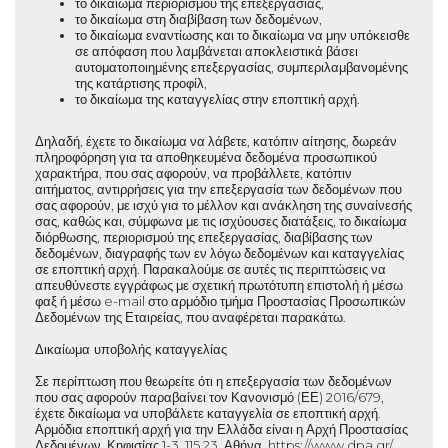
το δικαίωμα περιορισμού της επεξεργασίας,
το δικαίωμα στη διαβίβαση των δεδομένων,
το δικαίωμα εναντίωσης και το δικαίωμα να μην υπόκεισθε
σε απόφαση που λαμβάνεται αποκλειστικά βάσει
αυτοματοποιημένης επεξεργασίας, συμπεριλαμβανομένης
της κατάρτισης προφίλ,
το δικαίωμα της καταγγελίας στην εποπτική αρχή.
Δηλαδή, έχετε το δικαίωμα να λάβετε, κατόπιν αίτησης, δωρεάν
πληροφόρηση για τα αποθηκευμένα δεδομένα προσωπικού
χαρακτήρα, που σας αφορούν, να προβάλλετε, κατόπιν
αιτήματος, αντιρρήσεις για την επεξεργασία των δεδομένων που
σας αφορούν, με ισχύ για το μέλλον και ανάκληση της συναίνεσής
σας, καθώς και, σύμφωνα με τις ισχύουσες διατάξεις, το δικαίωμα
διόρθωσης, περιορισμού της επεξεργασίας, διαβίβασης των
δεδομένων, διαγραφής των εν λόγω δεδομένων και καταγγελίας
σε εποπτική αρχή. Παρακαλούμε σε αυτές τις περιπτώσεις να
απευθύνεστε εγγράφως με σχετική πρωτότυπη επιστολή ή μέσω
φαξ ή μέσω e-mail στο αρμόδιο τμήμα Προστασίας Προσωπικών
Δεδομένων της Εταιρείας, που αναφέρεται παρακάτω.
Δικαίωμα υποβολής καταγγελίας
Σε περίπτωση που θεωρείτε ότι η επεξεργασία των δεδομένων
που σας αφορούν παραβαίνει τον Κανονισμό (ΕΕ) 2016/679,
έχετε δικαίωμα να υποβάλετε καταγγελία σε εποπτική αρχή.
Αρμόδια εποπτική αρχή για την Ελλάδα είναι η Αρχή Προστασίας
Δεδομένων, Κηφισίας 1-3, 115 23, Αθήνα, https://www.dpa.gr/,