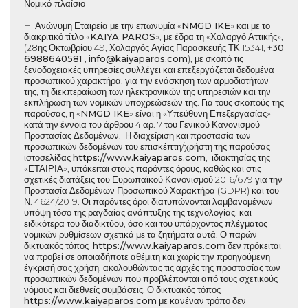
Νομικό πλαίσιο
H Ανώνυμη Εταιρεία με την επωνυμία «
NMGD IKE
» και με το
διακριτικό τίτλο «
KAIYA PAROS
», με έδρα τη «Χολαργό Αττικής»,
(28ης Οκτωβρίου 49, Χολαργός Αγίας Παρασκευής ΤΚ 15341, +
30
6988640581
,
info@kaiyaparos.com
), με σκοπό τις
ξενοδοχειακές υπηρεσίες συλλέγει και επεξεργάζεται δεδομένα
προσωπικού χαρακτήρα, για την ενάσκηση των αρμοδιοτήτων
της, τη διεκπεραίωση των ηλεκτρονικών της υπηρεσιών και την
εκπλήρωση των νομικών υποχρεώσεών της. Για τους σκοπούς της
παρούσας, η «
NMGD IKE
» είναι η «Υπεύθυνη Επεξεργασίας»
κατά την έννοια του άρθρου 4 αρ. 7 του Γενικού Κανονισμού
Προστασίας Δεδομένων. Η διαχείριση και προστασία των
προσωπικών δεδομένων του επισκέπτη/χρήστη της παρούσας
ιστοσελίδας
https://www.
kaiyaparos.com
, ιδιοκτησίας της
«ΕΤΑΙΡΙΑ», υπόκειται στους παρόντες όρους, καθώς και στις
σχετικές διατάξεις του Ευρωπαϊκού Κανονισμού 2016/679 για την
Προστασία Δεδομένων Προσωπικού Χαρακτήρα (GDPR) και του
Ν. 4624/2019. Οι παρόντες όροι διατυπώνονται λαμβανομένων
υπόψη τόσο της ραγδαίας ανάπτυξης της τεχνολογίας, και
ειδικότερα του διαδικτύου, όσο και του υπάρχοντος πλέγματος
νομικών ρυθμίσεων σχετικά με τα ζητήματα αυτά. Ο παρών
δικτυακός τόπος
https://www.
kaiyaparos.com
δεν πρόκειται
να προβεί σε οποιαδήποτε αθέμιτη και χωρίς την προηγούμενη
έγκρισή σας χρήση, ακολουθώντας τις αρχές της προστασίας των
προσωπικών δεδομένων που προβλέπονται από τους σχετικούς
νόμους και διεθνείς συμβάσεις. Ο δικτυακός τόπος
https://www.
kaiyaparos.com
με κανέναν τρόπο δεν