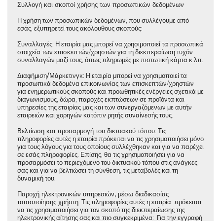
Συλλογή και σκοποί χρήσης των προσωπικών δεδομένων
Η χρήση των προσωπικών δεδομένων, που συλλέγουμε από
εσάς, εξυπηρετεί τους ακόλουθους σκοπούς:
Συναλλαγές
: Η εταιρία μας μπορεί να χρησιμοποιεί τα προσωπικά
στοιχεία των επισκεπτών/χρηστών για τη διεκπεραίωση τυχόν
συναλλαγών μαζί τους, όπως πληρωμές με πιστωτική κάρτα κ.λπ.
Διαφήμιση/Μάρκετινγκ
: Η εταιρία μπορεί να χρησιμοποιεί τα
προσωπικά δεδομένα επικοινωνίας των επισκεπτών/χρηστών
για ενημερωτικούς σκοπούς και προωθητικές ενέργειες σχετικά με
διαγωνισμούς, δώρα, παροχές εκπτώσεων σε προϊόντα και
υπηρεσίες της εταιρίας μας και των συνεργαζόμενων με αυτήν
εταιρειών και χορηγών κατόπιν ρητής συναίνεσής τους.
Βελτίωση και προσαρμογή του δικτυακού τόπου
: Τις
πληροφορίες αυτές η εταιρία πρόκειται να τις χρησιμοποιήσει μόνο
για τους λόγους για τους οποίους συλλέχθηκαν και για να παρέχει
σε εσάς πληροφορίες. Επίσης, θα τις χρησιμοποιήσει για να
προσαρμόσει το περιεχόμενο του δικτυακού τόπου στις ανάγκες
σας και για να βελτιώσει τη σύνθεση, τις μεταβολές και τη
δυναμική του.
Παροχή ηλεκτρονικών υπηρεσιών, μέσω διαδικασίας
ταυτοποίησης χρήστη
: Τις πληροφορίες αυτές η εταιρία πρόκειται
να τις χρησιμοποιήσει για τον σκοπό της διεκπεραίωσης της
ηλεκτρονικής αίτησης σας και πιο συγκεκριμένα: Για την εγγραφή