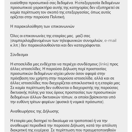
ευαίσθητα προσωπικά σας δεδομένα. Η επεξεργασία δεδομένων
προσωπικού χαρακτήρα αυτής της κατηγορίας δεν εξυπηρετεί σε
καμία περίπτωση τον σκοπό της επεξεργασίας, όπως αυτός
ορίζεται στην παρούσα Πολιτική.
Η παρακολούθηση των επικοινωνιών
Όλες οι επικοινωνίες της εταιρίας μας. μαζί σας
(συμπεριλαμβανομένων των τηλεφωνικών συνομιλιών, e-mail
κ.λπ.) δεν παρακολουθούνται και δεν καταγράφονται.
Σύνδεσμοι
Η ιστοσελίδα μας ενδέχεται να περιέχει συνδέσμους (links) προς
άλλες ιστοσελίδες. Η παρούσα Δήλωση περί προστασίας
προσωπικών δεδομένων ισχύει μόνον όσον αφορά στην
πρόσβαση του χρήστη στην παρούσα ιστοσελίδα, αλλά και σε
άλλες ιστοσελίδες που διαχειρίζεται αποκλειστικά η η εταιρία μας
Σε καμία περίπτωση δεν ευθύνεται ο διαχειριστής της παρούσας
δικτυακής πύλης για τους όρους προστασίας των προσωπικών
δεδομένων άλλων δικτυακών τόπων, οι οποίοι βρίσκονται υπό
την ευθύνη τρίτων φορέων (φυσικά ή νομικά πρόσωπα).
Αναθεωρήσεις της Δήλωσης
Η εταιρία μας διατηρεί το δικαίωμα να τροποποιεί ή να την
αναθεωρεί περιοδικά την παρούσα Δήλωση, κατά την απόλυτη
διακριτική της ευχέρεια. Σε περίπτωση που πραγματοποιηθούν