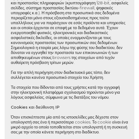
και προστασίας πληροφοριών (κρυπτογράφηση 128-bit, ασφαλείς
σελίδες, σύστημα προστασίας δικτύου-firewall, ψηφιακές
υπογραφές κ.α.). Η πρόσβαση στα προσωπικά σας δεδομένα
περιορίζεται μόνο στους εξουσιοδοτημένους προς τούτο
υπαλλήλους για να παράσχουν σε εσάς προϊόντα και υπηρεσίες
και οι οποίοι έρχονται σε επαφή με τα δεδομένα αυτά. Έχουν
ενεργοποιηθεί φυσικές, ηλεκτρονικές και διαδικαστικές
ασφαλιστικές δικλείδες, οι οποίες εναρμονίζονται με τους
κανονισμούς προστασίας των προσωπικών σας δεδομένων.
Σημειολογικά η εταιρία μας λόγω της φύσης του διαδικτύου, δεν
δύναται να εγγυηθεί την προστασία των επικοινωνιών ή των
αποθηκευμένων στους browsers της στοιχείων από τυχόν
αυθαίρετη πρόσβαση τρίτων μερών.
Για την απλή περιήγηση στον διαδικτυακό μας τόπο, δεν
συλλέγεται κανένα προσωπικό στοιχείο του Χρήστη.
Τα στοιχεία που δίδονται από τους χρήστες κατά την εγγραφή
στην ηλεκτρονική πλατφόρμα σχολιασμού τηρούνται μόνο για
λόγους ασφαλείας, σύμφωνα με τις διατάξεις του νόμου.
Cookies και διεύθυνση IP
Όταν επισκέπτεστε μία από τις ιστοσελίδες μας δέχεστε στον
υπολογιστή σας ένα ή περισσότερα cookies. Το cookie είναι ένα
μικρό αρχείο το οποίο τοποθετείται στον υπολογιστή ή τη συσκευή
σας με την οποία κάνετε περιήγηση στο διαδίκτυο.