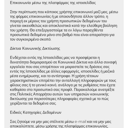
Επικοινωνία μέσω της πλατφόρμας της ιστοσελίδας
Στην περίπτωση που κάποιος χρήστης επικοινωνεί μαζί μας, μέσω
της φόρμας επικοινωνίας ή με οποιονδήποτε άλλον τρόπο, η
παροχή εκ μέρους του χρήστη προσωπικών δεδομένων του
γίνεται οικειοθελώς και αποκλειστικά κατά την ελεύθερη βούληση
του χρήστη. Θα επεξεργαστούμε τα εν λόγω παραχθέντα
προσωπικά δεδομένα μόνο στο βαθμό που είναι απαραίτητο για
τον συγκεκριμένο σκοπό.
Δίκτυα Κοινωνικής Δικτύωσης
Ενδέχεται εντός της Ιστοσελίδας μας να προσφέρεται η
δυνατότητα διαμοιρασμού σε Κοινωνικά Δίκτυα και άλλα συναφή
εργαλεία που σας επιτρέπουν να μοιραστείτε τις δράσεις σας
εντός της Ιστοσελίδας με άλλες εφαρμογές, ιστοσελίδες ή μαζικά
μέσα ενημέρωσης, και το αντίστροφο. Η χρήση τέτοιων
χαρακτηριστικών επιτρέπει την ανταλλαγή πληροφοριών με τους
φίλους σας ή το γενικό κοινό, ανάλογα με τις ρυθμίσεις που έχετε
καθορίσει στο προσωπικό σας προφίλ. Παρακαλούμε ανατρέξτε
στις Πολιτικές Απορρήτου αυτών των υπηρεσιών κοινωνικής
δικτύωσης για περισσότερες πληροφορίες σχετικά με το πώς
χειρίζονται τα δεδομένα σας.
Ειδικές Κατηγορίες Δεδομένων
Σας ζητούμε να μην μας στέλνετε μέσω e-mail και να μην μας
αποκαλύπτετε, μέσω χρήσης της πλατφόρμας επικοινωνίας,