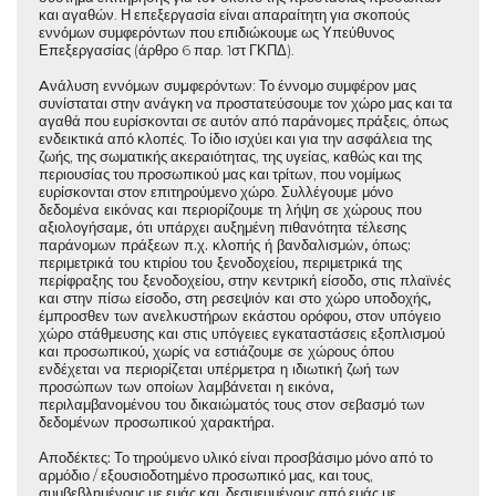
και αγαθών. Η επεξεργασία είναι απαραίτητη για σκοπούς
εννόμων συμφερόντων που επιδιώκουμε ως Υπεύθυνος
Επεξεργασίας (άρθρο 6 παρ. 1στ ΓΚΠΔ).
Aνάλυση εννόμων συµφερόντων
: Το έννομο συμφέρον μας
συνίσταται στην ανάγκη να προστατεύσουμε τον χώρο μας και τα
αγαθά που ευρίσκονται σε αυτόν από παράνομες πράξεις, όπως
ενδεικτικά από κλοπές. Το ίδιο ισχύει και για την ασφάλεια της
ζωής, της σωματικής ακεραιότητας, της υγείας, καθώς και της
περιουσίας του προσωπικού μας και τρίτων, που νομίμως
ευρίσκονται στον επιτηρούμενο χώρο.
Συλλέγουμε μόνο
δεδομένα εικόνας και περιορίζουμε τη λήψη σε χώρους που
αξιολογήσαμε, ότι υπάρχει αυξημένη πιθανότητα τέλεσης
παράνομων πράξεων π.χ. κλοπής ή βανδαλισμών, όπως:
περιμετρικά του κτιρίου του ξενοδοχείου, περιμετρικά της
περίφραξης του ξενοδοχείου, στην κεντρική είσοδο, στις πλαϊνές
και στην πίσω είσοδο, στη ρεσεψιόν και στο χώρο υποδοχής,
έμπροσθεν των ανελκυστήρων εκάστου ορόφου, στον υπόγειο
χώρο στάθμευσης και στις υπόγειες εγκαταστάσεις εξοπλισμού
και προσωπικού, χωρίς να εστιάζουμε σε χώρους όπου
ενδέχεται να περιορίζεται υπέρμετρα η ιδιωτική ζωή των
προσώπων των οποίων λαμβάνεται η εικόνα,
περιλαμβανομένου του δικαιώματός τους στον σεβασμό των
δεδομένων προσωπικού χαρακτήρα.
Αποδέκτες:
Το τηρούμενο υλικό είναι προσβάσιμο μόνο από το
αρμόδιο / εξουσιοδοτημένο προσωπικό μας, και τους,
συμβεβλημένους με εμάς και δεσμευμένους από εμάς με