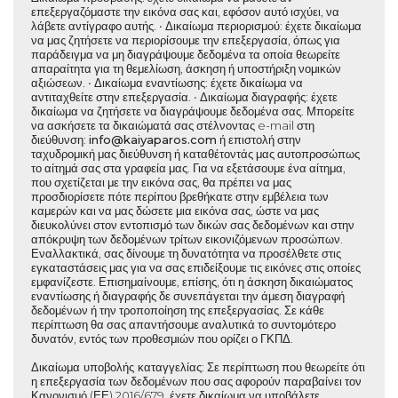
επεξεργαζόμαστε την εικόνα σας και, εφόσον αυτό ισχύει, να
λάβετε αντίγραφο αυτής. • Δικαίωμα περιορισμού: έχετε δικαίωμα
να μας ζητήσετε να περιορίσουμε την επεξεργασία, όπως για
παράδειγμα να μη διαγράψουμε δεδομένα τα οποία θεωρείτε
απαραίτητα για τη θεμελίωση, άσκηση ή υποστήριξη νομικών
αξιώσεων. • Δικαίωμα εναντίωσης: έχετε δικαίωμα να
αντιταχθείτε στην επεξεργασία. • Δικαίωμα διαγραφής: έχετε
δικαίωμα να ζητήσετε να διαγράψουμε δεδομένα σας. Μπορείτε
να ασκήσετε τα δικαιώματά σας στέλνοντας e-mail στη
διεύθυνση:
info
@
kaiyaparos.com
ή επιστολή στην
ταχυδρομική μας διεύθυνση ή καταθέτοντάς μας αυτοπροσώπως
το αίτημά σας στα γραφεία μας. Για να εξετάσουμε ένα αίτημα,
που σχετίζεται με την εικόνα σας, θα πρέπει να μας
προσδιορίσετε πότε περίπου βρεθήκατε στην εμβέλεια των
καμερών και να μας δώσετε μια εικόνα σας, ώστε να μας
διευκολύνει στον εντοπισμό των δικών σας δεδομένων και στην
απόκρυψη των δεδομένων τρίτων εικονιζόμενων προσώπων.
Εναλλακτικά, σας δίνουμε τη δυνατότητα να προσέλθετε στις
εγκαταστάσεις μας για να σας επιδείξουμε τις εικόνες στις οποίες
εμφανίζεστε. Επισημαίνουμε, επίσης, ότι η άσκηση δικαιώματος
εναντίωσης ή διαγραφής δε συνεπάγεται την άμεση διαγραφή
δεδομένων ή την τροποποίηση της επεξεργασίας. Σε κάθε
περίπτωση θα σας απαντήσουμε αναλυτικά το συντομότερο
δυνατόν, εντός των προθεσμιών που ορίζει ο ΓΚΠΔ.
Δικαίωμα υποβολής καταγγελίας
: Σε περίπτωση που θεωρείτε ότι
η επεξεργασία των δεδομένων που σας αφορούν παραβαίνει τον
Κανονισμό (ΕΕ) 2016/679, έχετε δικαίωμα να υποβάλετε