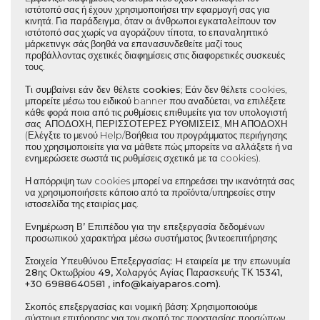
ιστότοπό σας ή έχουν χρησιμοποιήσει την εφαρμογή σας για
κινητά. Για παράδειγμα, όταν οι άνθρωποι εγκαταλείπουν τον
ιστότοπό σας χωρίς να αγοράζουν τίποτα, το επαναληπτικό
μάρκετινγκ σάς βοηθά να επανασυνδεθείτε μαζί τους
προβάλλοντας σχετικές διαφημίσεις στις διαφορετικές συσκευές
τους.
Τι συμβαίνει εάν δεν θέλετε cookies
; Εάν δεν θέλετε cookies,
μπορείτε μέσω του ειδικού banner που αναδύεται, να επιλέξετε
κάθε φορά ποια από τις ρυθμίσεις επιθυμείτε για τον υπολογιστή
σας ΑΠΟΔΟΧΗ, ΠΕΡΙΣΣΟΤΕΡΕΣ ΡΥΘΜΙΣΕΙΣ, ΜΗ ΑΠΟΔΟΧΗ
(Ελέγξτε το μενού Help/Βοήθεια του προγράμματος περιήγησης
που χρησιμοποιείτε για να μάθετε πώς μπορείτε να αλλάξετε ή να
ενημερώσετε σωστά τις ρυθμίσεις σχετικά με τα cookies).
Η απόρριψη των cookies μπορεί να επηρεάσει την ικανότητά σας
να χρησιμοποιήσετε κάποιο από τα προϊόντα/υπηρεσίες στην
ιστοσελίδα της εταιρίας μας.
Ενημέρωση Β’ Επιπέδου για την επεξεργασία δεδομένων
προσωπικού χαρακτήρα μέσω συστήματος βιντεοεπιτήρησης
Στοιχεία Υπευθύνου Επεξεργασίας: H εταιρεία με την επωνυμία
28ης Οκτωβρίου 49, Χολαργός Αγίας Παρασκευής ΤΚ 15341,
+
30 6988640581
,
info@kaiyaparos.com
).
Σκοπός επεξεργασίας και νομική βάση
: Χρησιμοποιούμε
σύστημα επιτήρησης για τον σκοπό της προστασίας προσώπων