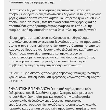
ή ταυτοποίηση σε εφαρμογές της.
Πιστωτικός έλεγχος
: σε ορισμένες περιπτώσεις, μπορεί να
προβούμε σε ορισμένους πιστωτικούς ελέγχους με τους αρμόδιους
φορείς, όταν αιτείστε να απολάβετε μία υπηρεσία ή να λάβετε ένα
προϊόν. Αν αυτό ισχύει, τότε θα αναφέρεται στους όρους και τις
προϋποθέσεις της δραστηριότητας ανάμεσα σε εσάς και της
εταιρίας μας ή την εταιρεία η οποία θα εκτελεί την επεξεργασία.
Νόμιμη χρήση
: μπορούμε να συλλέγουμε, αποθηκεύουμε,
αποκαλύπτουμε και εν γένει επεξεργαζόμαστε και τα προσωπικά
στοιχεία των επισκεπτών/χρηστών, όταν αυτό απαιτείται από τον
Κανονισμό Προστασίας Προσωπικών Δεδομένων και/ή από τον
Νόμο, ή όταν αυτό είναι απαραίτητο, προκειμένου να
προστατεύσουμε τα συμφέροντα και των δύο πλευρών, όπως
αυτά απορρέουν από την μεταξύ τους συναλλακτική και
συμβατική σχέση ή σχέση επιχείρησης-καταναλωτή.
COVID
19
: για σκοπούς πρόληψης δημόσιας υγείας (ιχνηλάτηση
κρουσμάτων) και δημοσίου συμφέροντος, λόγω της πανδημίας του
COVID 19.
ΣΗΜΑΝΤΙΚΗ ΕΠΙΣΗΜΑΝΣΗ:
Για τη συλλογή προσωπικών
δεδομένων, που δε λαμβάνει χώρα ηλεκτρονικώς, μέσω των
ιστοσελίδων ιδιοκτησίας μας και αφορά στην επεξεργασία
προσωπικών δεδομένων εργαζομένων, υποψηφίων
εργαζομένων, συνεργατών, αναδόχων, προμηθευτών, ιδιωτών,
πελατών και,, γενικότερα φυσικών προσώπων, παρέχεται στα