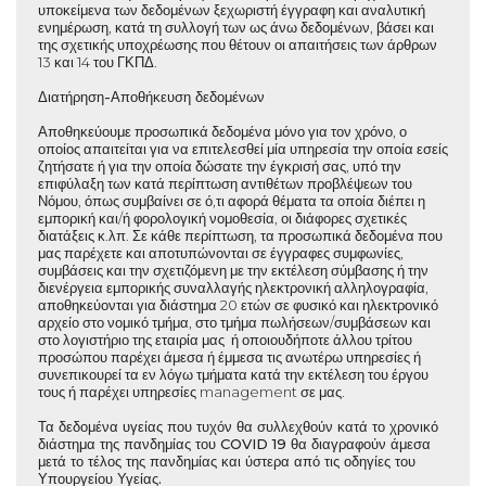
υποκείμενα των δεδομένων ξεχωριστή έγγραφη και αναλυτική
ενημέρωση, κατά τη συλλογή των ως άνω δεδομένων, βάσει και
της σχετικής υποχρέωσης που θέτουν οι απαιτήσεις των άρθρων
13 και 14 του ΓΚΠΔ.
Διατήρηση-Αποθήκευση δεδομένων
Αποθηκεύουμε προσωπικά δεδομένα μόνο για τον χρόνο, ο
οποίος απαιτείται για να επιτελεσθεί μία υπηρεσία την οποία εσείς
ζητήσατε ή για την οποία δώσατε την έγκρισή σας, υπό την
επιφύλαξη των κατά περίπτωση αντιθέτων προβλέψεων του
Νόμου, όπως συμβαίνει σε ό,τι αφορά θέματα τα οποία διέπει η
εμπορική και/ή φορολογική νομοθεσία, οι διάφορες σχετικές
διατάξεις κ.λπ. Σε κάθε περίπτωση, τα προσωπικά δεδομένα που
μας παρέχετε και αποτυπώνονται σε έγγραφες συμφωνίες,
συμβάσεις και την σχετιζόμενη με την εκτέλεση σύμβασης ή την
διενέργεια εμπορικής συναλλαγής ηλεκτρονική αλληλογραφία,
αποθηκεύονται για διάστημα 20 ετών σε φυσικό και ηλεκτρονικό
αρχείο στο νομικό τμήμα, στο τμήμα πωλήσεων/συμβάσεων και
στο λογιστήριο της εταιρία μας ή οποιουδήποτε άλλου τρίτου
προσώπου παρέχει άμεσα ή έμμεσα τις ανωτέρω υπηρεσίες ή
συνεπικουρεί τα εν λόγω τμήματα κατά την εκτέλεση του έργου
τους ή παρέχει υπηρεσίες management σε μας.
Τα δεδομένα υγείας που τυχόν θα συλλεχθούν κατά το χρονικό
διάστημα της πανδημίας του COVID 19 θα διαγραφούν άμεσα
μετά το τέλος της πανδημίας και ύστερα από τις οδηγίες του
Υπουργείου Υγείας.