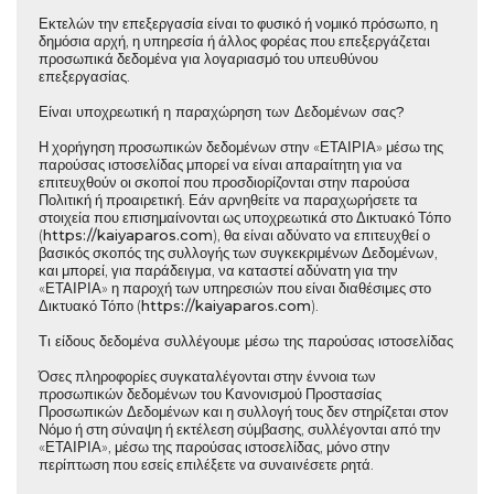
Εκτελών την επεξεργασία είναι το φυσικό ή νομικό πρόσωπο, η
δημόσια αρχή, η υπηρεσία ή άλλος φορέας που επεξεργάζεται
προσωπικά δεδομένα για λογαριασμό του υπευθύνου
επεξεργασίας.
Είναι υποχρεωτική η παραχώρηση των Δεδομένων σας?
Η χορήγηση προσωπικών δεδομένων στην «ΕΤΑΙΡΙΑ» μέσω της
παρούσας ιστοσελίδας μπορεί να είναι απαραίτητη για να
επιτευχθούν οι σκοποί που προσδιορίζονται στην παρούσα
Πολιτική ή προαιρετική. Εάν αρνηθείτε να παραχωρήσετε τα
στοιχεία που επισημαίνονται ως υποχρεωτικά στο Δικτυακό Τόπο
(
https://
kaiyaparos.com
), θα είναι αδύνατο να επιτευχθεί ο
βασικός σκοπός της συλλογής των συγκεκριμένων Δεδομένων,
και μπορεί, για παράδειγμα, να καταστεί αδύνατη για την
«ΕΤΑΙΡΙΑ» η παροχή των υπηρεσιών που είναι διαθέσιμες στο
Δικτυακό Τόπο (
https://
kaiyaparos.com
).
Τι είδους δεδομένα συλλέγουμε μέσω της παρούσας ιστοσελίδας
Όσες πληροφορίες συγκαταλέγονται στην έννοια των
προσωπικών δεδομένων του Κανονισμού Προστασίας
Προσωπικών Δεδομένων και η συλλογή τους δεν στηρίζεται στον
Νόμο ή στη σύναψη ή εκτέλεση σύμβασης, συλλέγονται από την
«ΕΤΑΙΡΙΑ», μέσω της παρούσας ιστοσελίδας, μόνο στην
περίπτωση που εσείς επιλέξετε να συναινέσετε ρητά.