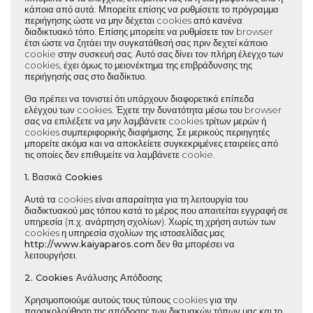
κάποια από αυτά. Μπορείτε επίσης να ρυθμίσετε το πρόγραμμα
περιήγησης ώστε να μην δέχεται cookies από κανένα
διαδικτυακό τόπο. Επίσης μπορείτε να ρυθμίσετε τον browser
έτσι ώστε να ζητάει την συγκατάθεσή σας πριν δεχτεί κάποιο
cookie στην συσκευή σας. Αυτό σας δίνει τον πλήρη έλεγχο των
cookies, έχει όμως το μειονέκτημα της επιβράδυνσης της
περιήγησής σας στο διαδίκτυο.
Θα πρέπει να τονιστεί ότι υπάρχουν διαφορετικά επίπεδα
ελέγχου των cookies. Έχετε την δυνατότητα μέσω του browser
σας να επιλέξετε να μην λαμβάνετε cookies τρίτων μερών ή
cookies συμπεριφορικής διαφήμισης. Σε μερικούς περιηγητές
μπορείτε ακόμα και να αποκλείετε συγκεκριμένες εταιρείες από
τις οποίες δεν επιθυμείτε να λαμβάνετε cookie.
1. Βασικά Cookies
Αυτά τα cookies είναι απαραίτητα για τη λειτουργία του
διαδικτυακού μας τόπου κατά το μέρος που απαιτείται εγγραφή σε
υπηρεσία (π.χ. ανάρτηση σχολίων). Χωρίς τη χρήση αυτών των
cookies η υπηρεσία σχολίων της ιστοσελίδας μας
http://www.
kaiyaparos.com
δεν θα μπορέσει να
λειτουργήσει.
2. Cookies Ανάλυσης Απόδοσης
Χρησιμοποιούμε αυτούς τους τύπους cookies για την
παρακολούθηση της απόδοσης των δικτυακών τόπων μας και το