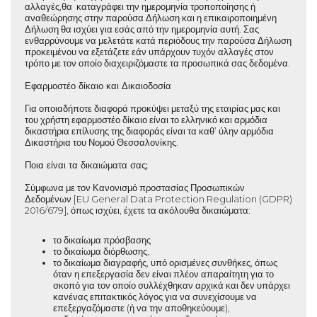
αλλαγές,θα καταγράφει την ημερομηνία τροποποίησης ή
αναθεώρησης στην παρούσα Δήλωση και η επικαιροποιημένη
Δήλωση θα ισχύει για εσάς από την ημερομηνία αυτή. Σας
ενθαρρύνουμε να μελετάτε κατά περιόδους την παρούσα Δήλωση
προκειμένου να εξετάζετε εάν υπάρχουν τυχόν αλλαγές στον
τρόπο με τον οποίο διαχειριζόμαστε τα προσωπικά σας δεδομένα.
Εφαρμοστέο δίκαιο και Δικαιοδοσία
Για οποιαδήποτε διαφορά προκύψει μεταξύ της εταιρίας μας και
του χρήστη εφαρμοστέο δίκαιο είναι το ελληνικό και αρμόδια
δικαστήρια επίλυσης της διαφοράς είναι τα καθ’ ύλην αρμόδια
Δικαστήρια του Νομού Θεσσαλονίκης.
Ποια είναι τα δικαιώματα σας;
Σύμφωνα με τον Κανονισμό προστασίας Προσωπικών
Δεδομένων [EU General Data Protection Regulation (GDPR)
2016/679], όπως ισχύει, έχετε τα ακόλουθα δικαιώματα:
το δικαίωμα πρόσβασης
το δικαίωμα διόρθωσης,
το δικαίωμα διαγραφής, υπό ορισμένες συνθήκες, όπως
όταν η επεξεργασία δεν είναι πλέον απαραίτητη για το
σκοπό για τον οποίο συλλέχθηκαν αρχικά και δεν υπάρχει
κανένας επιτακτικός λόγος για να συνεχίσουμε να
επεξεργαζόμαστε (ή να την αποθηκεύουμε),