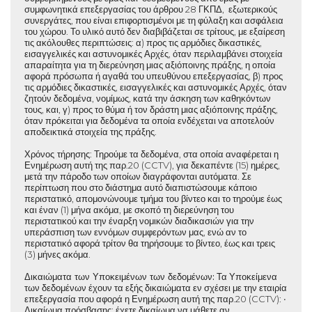
συμφωνητικά επεξεργασίας του άρθρου 28 ΓΚΠΔ, εξωτερικούς
συνεργάτες, που είναι επιφορτισμένοι με τη φύλαξη και ασφάλεια
του χώρου. Το υλικό αυτό δεν διαβιβάζεται σε τρίτους, με εξαίρεση
τις ακόλουθες περιπτώσεις: α) προς τις αρμόδιες δικαστικές,
εισαγγελικές και αστυνομικές Αρχές, όταν περιλαμβάνει στοιχεία
απαραίτητα για τη διερεύνηση μιας αξιόποινης πράξης, η οποία
αφορά πρόσωπα ή αγαθά του υπευθύνου επεξεργασίας, β) προς
τις αρμόδιες δικαστικές, εισαγγελικές και αστυνομικές Αρχές, όταν
ζητούν δεδομένα, νομίμως, κατά την άσκηση των καθηκόντων
τους, και, γ) προς το θύμα ή τον δράστη μιας αξιόποινης πράξης,
όταν πρόκειται για δεδομένα τα οποία ενδέχεται να αποτελούν
αποδεικτικά στοιχεία της πράξης.
Χρόνος τήρησης
: Τηρούμε τα δεδομένα, στα οποία αναφέρεται η
Ενημέρωση αυτή της παρ.20 (CCTV), για δεκαπέντε (15) ημέρες,
μετά την πάροδο των οποίων διαγράφονται αυτόματα. Σε
περίπτωση που στο διάστημα αυτό διαπιστώσουμε κάποιο
περιστατικό, απομονώνουμε τμήμα του βίντεο και το τηρούμε έως
και έναν (1) μήνα ακόμα, με σκοπό τη διερεύνηση του
περιστατικού και την έναρξη νομικών διαδικασιών για την
υπεράσπιση των εννόμων συμφερόντων μας, ενώ αν το
περιστατικό αφορά τρίτον θα τηρήσουμε το βίντεο, έως και τρεις
(3) μήνες ακόμα.
Δικαιώματα των Υποκειμένων των δεδομένων:
Τα Υποκείμενα
των δεδομένων έχουν τα εξής δικαιώματα εν σχέσει με την εταιρία
επεξεργασία που αφορά η Ενημέρωση αυτή της παρ.20 (CCTV): •
Δικαίωμα πρόσβασης: έχετε δικαίωμα να μάθετε αν