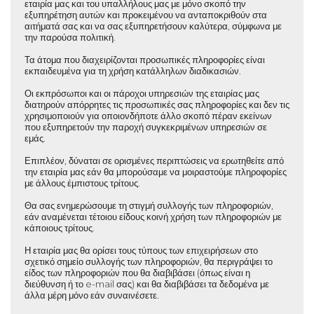
εταιρία μας και του υπαλλήλους μας με μόνο σκοπό την
εξυπηρέτηση αυτών και προκειμένου να ανταποκριθούν στα
αιτήματά σας και να σας εξυπηρετήσουν καλύτερα, σύμφωνα με
την παρούσα πολιτική.
Τα άτομα που διαχειρίζονται προσωπικές πληροφορίες είναι
εκπαιδευμένα για τη χρήση κατάλληλων διαδικασιών.
Οι εκπρόσωποι και οι πάροχοι υπηρεσιών της εταιρίας μας
διατηρούν απόρρητες τις προσωπικές σας πληροφορίες και δεν τις
χρησιμοποιούν για οποιονδήποτε άλλο σκοπό πέραν εκείνων
που εξυπηρετούν την παροχή συγκεκριμένων υπηρεσιών σε
εμάς.
Επιπλέον, δύναται σε ορισμένες περιπτώσεις να ερωτηθείτε από
την εταιρία μας εάν θα μπορούσαμε να μοιραστούμε πληροφορίες
με άλλους έμπιστους τρίτους.
Θα σας ενημερώσουμε τη στιγμή συλλογής των πληροφοριών,
εάν αναμένεται τέτοιου είδους κοινή χρήση των πληροφοριών με
κάποιους τρίτους.
Η εταιρία μας θα ορίσει τους τύπους των επιχειρήσεων στο
σχετικό σημείο συλλογής των πληροφοριών, θα περιγράψει το
είδος των πληροφοριών που θα διαβιβάσει (όπως είναι η
διεύθυνση ή το e-mail σας) και θα διαβιβάσει τα δεδομένα με
άλλα μέρη μόνο εάν συναινέσετε.