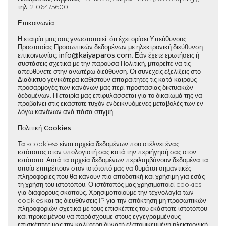
τηλ. 2106475600.
Επικοινωνία
Η εταιρία μας σας γνωστοποιεί, ότι έχει ορίσει Υπεύθυνους
Προστασίας Προσωπικών δεδομένων με ηλεκτρονική διεύθυνση
επικοινωνίας:
info
@
kaiyaparos.com
. Εάν έχετε ερωτήσεις ή
συστάσεις σχετικά με την παρούσα Πολιτική, μπορείτε να τις
απευθύνετε στην ανωτέρω διεύθυνση. Οι συνεχείς εξελίξεις στο
Διαδίκτυο γενικότερα καθιστούν απαραίτητες τις κατά καιρούς
προσαρμογές των κανόνων μας περί προστασίας δικτυακών
δεδομένων. Η εταιρία μας επιφυλάσσεται για το δικαίωμά της να
προβαίνει στις εκάστοτε τυχόν ενδεικνυόμενες μεταβολές των εν
λόγω κανόνων ανά πάσα στιγμή.
Πολιτική Cookies
Τα «cookies» είναι αρχεία δεδομένων που στέλνει ένας
ιστότοπος στον υπολογιστή σας κατά την περιήγησή σας στον
ιστότοπο. Αυτά τα αρχεία δεδομένων περιλαμβάνουν δεδομένα τα
οποία επιτρέπουν στον ιστότοπό μας να θυμάται σημαντικές
πληροφορίες που θα κάνουν πιο αποδοτική και χρήσιμη για εσάς
τη χρήση του ιστοτόπου. Ο ιστότοπός μας χρησιμοποιεί cookies
για διάφορους σκοπούς. Χρησιμοποιούμε την τεχνολογία των
cookies και τις διευθύνσεις IP για την απόκτηση μη προσωπικών
πληροφοριών σχετικά με τους επισκέπτες του εκάστοτε ιστοτόπου
και προκειμένου να παράσχουμε στους εγγεγραμμένους
επισκέπτες μας την καλύτερη δυνατή εξατομικευμένη ηλεκτρονική