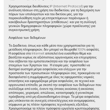
Χρησιμοποιούμε διευθύνσεις IP (Internet Protocol) για την
ανάλυση τάσεων στη χρήση του διαδικτύου, για τη διαχείριση των
πόρων των υπολογιστών και του δικτύου μας, για την
παρακολούθηση τυχόν μη επιτρεπόμενων παράνομων ή
κακόβουλων δραστηριοτήτων (επιθέσεων) και για τη συλλογή
γενικών δημογραφικών πληροφοριών (χώρα προέλευσης) για
συγκεντρωτική χρήση.
Ασφάλεια των δεδομένων
Το Διαδίκτυο, όπως και κάθε μέσο που χρησιμοποιείται για τη
μετάδοση πληροφοριών, δεν μπορεί να θεωρηθεί 100% ασφαλές.
Η ασφάλεια στο Internet αποτελεί ένα ευαίσθητο θέμα και
βασίζεται κυρίως σε αξιόπιστους οργανισμούς και επιχειρήσεις
που σέβονται την εμπιστευτικότητα και την ασφάλεια των
στοιχείων των Χρηστών του. Η εταιρία μας προσπαθεί να
διατηρεί αυστηρά μέτρα ασφαλείας και ελέγχων για την
προστασία των προσωπικών πληροφοριών σας, προκειμένου να
διασφαλιστεί η συμμόρφωση με όλες τις εφαρμοστέες νομικές
απαιτήσεις και εφαρμόζουμε μέτρα ασφαλείας, σε τεχνικό και
οργανωτικό επίπεδο, με σκοπό την ασφάλεια των δεδομένων που
συλλέξαμε από εσάς, έναντι της όποιας εκούσιας ή ακούσιας
απόπειρας, χειρισμού, απώλειας, καταστροφής ή γενικότερα
πρόσβασης από μη εξουσιοδοτημένο άτομο. Τα μέτρα ασφαλείας
μας υπόκεινται σε συνεχείς επανελέγχους και αναμορφώσεις,
σύμφωνα με τις πλέον πρόσφατες τεχνολογικές εξελίξεις.
Χρησιμοποιούμε τα πλέον πρόσφατα εργαλεία κρυπτογράφησης