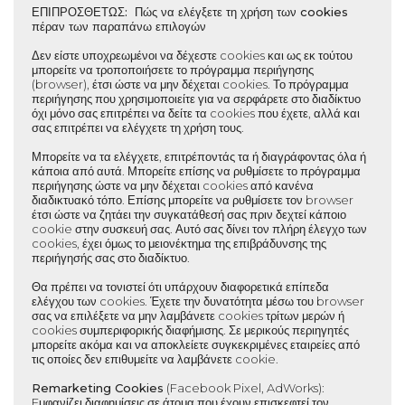
ΕΠΙΠΡΟΣΘΕΤΩΣ: Πώς να ελέγξετε τη χρήση των cookies
πέραν των παραπάνω επιλογών
Δεν είστε υποχρεωμένοι να δέχεστε cookies και ως εκ τούτου
μπορείτε να τροποποιήσετε το πρόγραμμα περιήγησης
(browser), έτσι ώστε να μην δέχεται cookies. Το πρόγραμμα
περιήγησης που χρησιμοποιείτε για να σερφάρετε στο διαδίκτυο
όχι μόνο σας επιτρέπει να δείτε τα cookies που έχετε, αλλά και
σας επιτρέπει να ελέγχετε τη χρήση τους.
Μπορείτε να τα ελέγχετε, επιτρέποντάς τα ή διαγράφοντας όλα ή
κάποια από αυτά. Μπορείτε επίσης να ρυθμίσετε το πρόγραμμα
περιήγησης ώστε να μην δέχεται cookies από κανένα
διαδικτυακό τόπο. Επίσης μπορείτε να ρυθμίσετε τον browser
έτσι ώστε να ζητάει την συγκατάθεσή σας πριν δεχτεί κάποιο
cookie στην συσκευή σας. Αυτό σας δίνει τον πλήρη έλεγχο των
cookies, έχει όμως το μειονέκτημα της επιβράδυνσης της
περιήγησής σας στο διαδίκτυο.
Θα πρέπει να τονιστεί ότι υπάρχουν διαφορετικά επίπεδα
ελέγχου των cookies. Έχετε την δυνατότητα μέσω του browser
σας να επιλέξετε να μην λαμβάνετε cookies τρίτων μερών ή
cookies συμπεριφορικής διαφήμισης. Σε μερικούς περιηγητές
μπορείτε ακόμα και να αποκλείετε συγκεκριμένες εταιρείες από
τις οποίες δεν επιθυμείτε να λαμβάνετε cookie.
Remarketing Cookies
(Facebook Pixel, AdWorks):
Eμφανίζει διαφημίσεις σε άτομα που έχουν επισκεφτεί τον